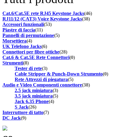
Cat.6/Cat.5E rete RJ45 Keystone Jacks
(46)
RJ11/12 (CAT3) Voice Keystone Jacks
(38)
Accessori funzionali
(53)
Piastre di faccia
(11)
Pannelli di permutazione
(5)
Morsettiera
(4)
UK Telefono Jacks
(6)
Connettori per fibre ottiche
(28)
Cat.6 & Cat.5E Rete Connettori
(0)
Strumenti
(8)
Tester di rete
(3)
Cable Stripper & Punch-Down Strumento
(0)
Rete Attrezzi di piegatura
(5)
Audio e Video Componenti connettore
(38)
2.5 jack miniatura
(3)
3.5 jack miniatura
(5)
Jack 6.35 Phone
(4)
S Jack
(26)
Interruttore di tatto
(7)
DC Jack
(9)