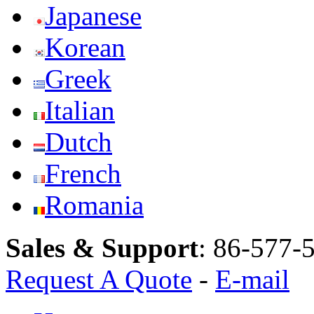
Japanese
Korean
Greek
Italian
Dutch
French
Romania
Sales & Support
:
86-577-
Request A Quote
-
E-mail