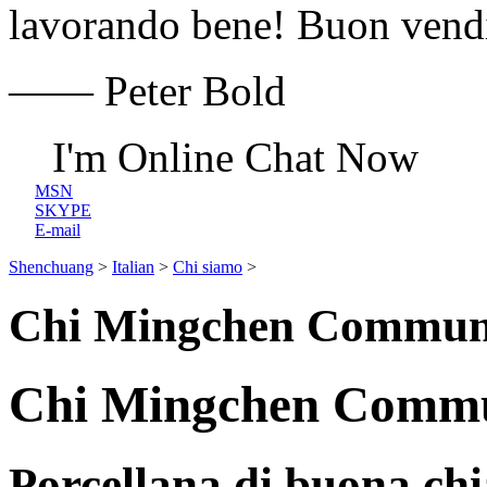
lavorando bene! Buon vendi
—— Peter Bold
I'm Online Chat Now
MSN
SKYPE
E-mail
Shenchuang
>
Italian
>
Chi siamo
>
Chi Mingchen Communi
Chi Mingchen Commun
Porcellana di buona chia