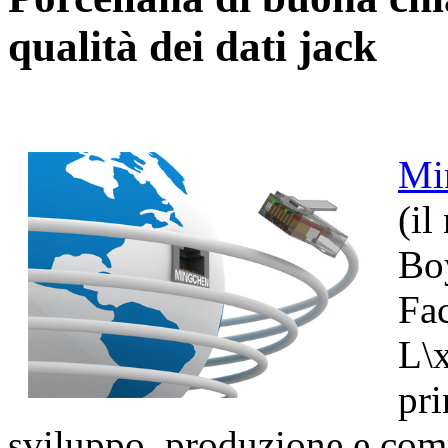
qualità dei dati jack
Mi
(il
Bo
Fac
L\
pri
sviluppo, produzione e comm