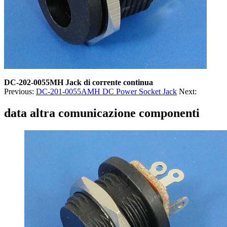
DC-202-0055MH Jack di corrente continua
Previous:
DC-201-0055AMH DC Power Socket Jack
Next:
data altra comunicazione componenti