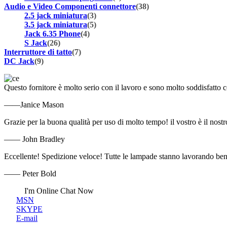
Audio e Video Componenti connettore
(38)
2.5 jack miniatura
(3)
3.5 jack miniatura
(5)
Jack 6.35 Phone
(4)
S Jack
(26)
Interruttore di tatto
(7)
DC Jack
(9)
Questo fornitore è molto serio con il lavoro e sono molto soddisfatto c
——Janice Mason
Grazie per la buona qualità per uso di molto tempo! il vostro è il nostr
—— John Bradley
Eccellente! Spedizione veloce! Tutte le lampade stanno lavorando be
—— Peter Bold
I'm Online Chat Now
MSN
SKYPE
E-mail