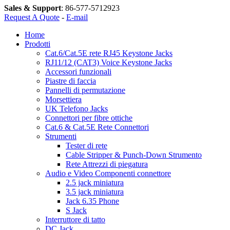
Sales & Support
:
86-577-5712923
Request A Quote
-
E-mail
Home
Prodotti
Cat.6/Cat.5E rete RJ45 Keystone Jacks
RJ11/12 (CAT3) Voice Keystone Jacks
Accessori funzionali
Piastre di faccia
Pannelli di permutazione
Morsettiera
UK Telefono Jacks
Connettori per fibre ottiche
Cat.6 & Cat.5E Rete Connettori
Strumenti
Tester di rete
Cable Stripper & Punch-Down Strumento
Rete Attrezzi di piegatura
Audio e Video Componenti connettore
2.5 jack miniatura
3.5 jack miniatura
Jack 6.35 Phone
S Jack
Interruttore di tatto
DC Jack