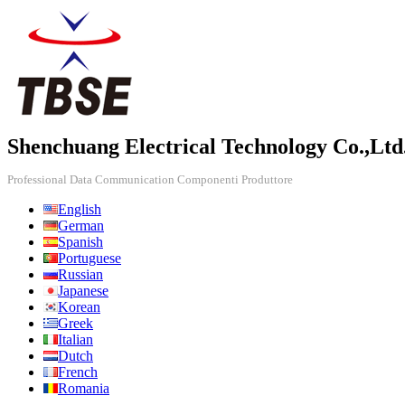
Shenchuang Electrical Technology Co.,Ltd
Professional Data Communication Componenti Produttore
English
German
Spanish
Portuguese
Russian
Japanese
Korean
Greek
Italian
Dutch
French
Romania