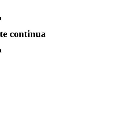
a
te continua
a