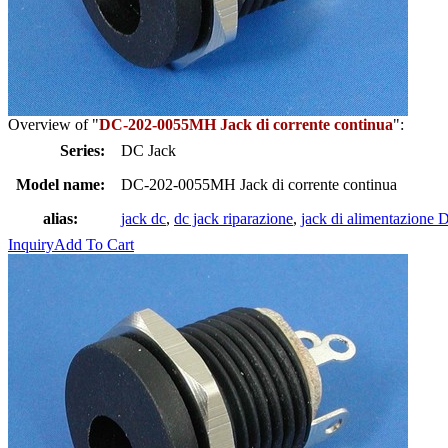
Overview of "
DC-202-0055MH Jack di corrente continua
":
Series:
DC Jack
Model name:
DC-202-0055MH Jack di corrente continua
alias:
jack dc
,
dc jack riparazione
,
jack di alimentazione 
Inquiry
Add To Cart