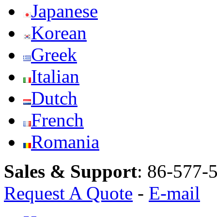
Japanese
Korean
Greek
Italian
Dutch
French
Romania
Sales & Support
:
86-577-
Request A Quote
-
E-mail