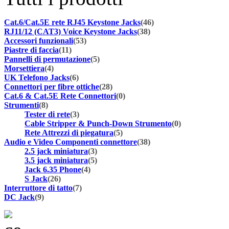
Cat.6/Cat.5E rete RJ45 Keystone Jacks
(46)
RJ11/12 (CAT3) Voice Keystone Jacks
(38)
Accessori funzionali
(53)
Piastre di faccia
(11)
Pannelli di permutazione
(5)
Morsettiera
(4)
UK Telefono Jacks
(6)
Connettori per fibre ottiche
(28)
Cat.6 & Cat.5E Rete Connettori
(0)
Strumenti
(8)
Tester di rete
(3)
Cable Stripper & Punch-Down Strumento
(0)
Rete Attrezzi di piegatura
(5)
Audio e Video Componenti connettore
(38)
2.5 jack miniatura
(3)
3.5 jack miniatura
(5)
Jack 6.35 Phone
(4)
S Jack
(26)
Interruttore di tatto
(7)
DC Jack
(9)