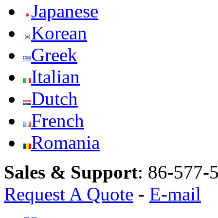
Japanese
Korean
Greek
Italian
Dutch
French
Romania
Sales & Support
:
86-577-
Request A Quote
-
E-mail