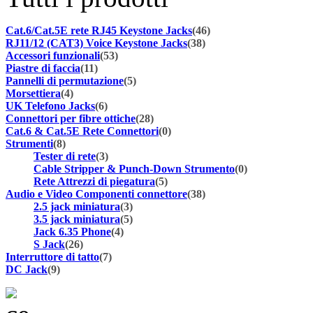
Cat.6/Cat.5E rete RJ45 Keystone Jacks
(46)
RJ11/12 (CAT3) Voice Keystone Jacks
(38)
Accessori funzionali
(53)
Piastre di faccia
(11)
Pannelli di permutazione
(5)
Morsettiera
(4)
UK Telefono Jacks
(6)
Connettori per fibre ottiche
(28)
Cat.6 & Cat.5E Rete Connettori
(0)
Strumenti
(8)
Tester di rete
(3)
Cable Stripper & Punch-Down Strumento
(0)
Rete Attrezzi di piegatura
(5)
Audio e Video Componenti connettore
(38)
2.5 jack miniatura
(3)
3.5 jack miniatura
(5)
Jack 6.35 Phone
(4)
S Jack
(26)
Interruttore di tatto
(7)
DC Jack
(9)