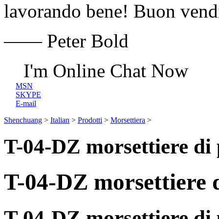
lavorando bene! Buon vendi
—— Peter Bold
I'm Online Chat Now
MSN
SKYPE
E-mail
Shenchuang
>
Italian
>
Prodotti
>
Morsettiera
>
T-04-DZ morsettiere di
T-04-DZ morsettiere 
T-04-DZ morsettiere di