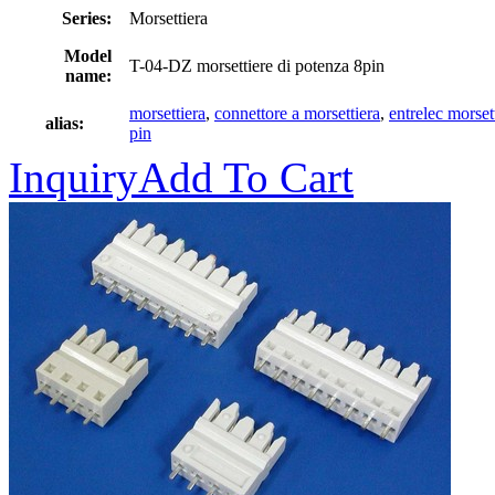
Series:
Morsettiera
Model
T-04-DZ morsettiere di potenza 8pin
name:
morsettiera
,
connettore a morsettiera
,
entrelec morset
alias:
pin
Inquiry
Add To Cart