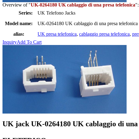
Overview of "
UK-0264180 UK cablaggio di una presa telefonica
":
Series:
UK Telefono Jacks
Model name:
UK-0264180 UK cablaggio di una presa telefonica
alias:
UK presa telefonica
,
cablaggio presa telefonica
,
pre
Inquiry
Add To Cart
UK jack UK-0264180 UK cablaggio di una p