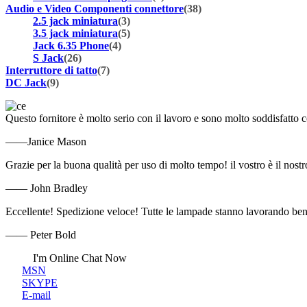
Audio e Video Componenti connettore
(38)
2.5 jack miniatura
(3)
3.5 jack miniatura
(5)
Jack 6.35 Phone
(4)
S Jack
(26)
Interruttore di tatto
(7)
DC Jack
(9)
Questo fornitore è molto serio con il lavoro e sono molto soddisfatto c
——Janice Mason
Grazie per la buona qualità per uso di molto tempo! il vostro è il nostr
—— John Bradley
Eccellente! Spedizione veloce! Tutte le lampade stanno lavorando be
—— Peter Bold
I'm Online Chat Now
MSN
SKYPE
E-mail