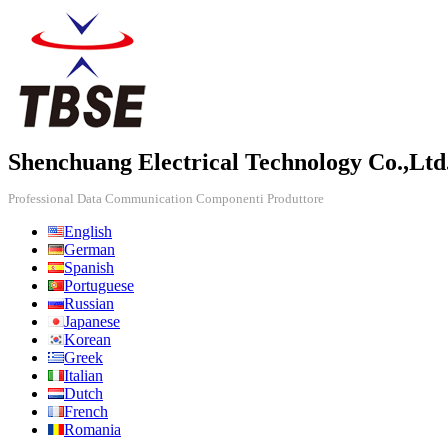
Shenchuang Electrical Technology Co.,Ltd
Professional Data Communication Componenti Produttore
English
German
Spanish
Portuguese
Russian
Japanese
Korean
Greek
Italian
Dutch
French
Romania