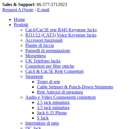
Sales & Support
:
86-577-5712923
Request A Quote
-
E-mail
Home
Prodotti
Cat.6/Cat.5E rete RJ45 Keystone Jacks
RJ11/12 (CAT3) Voice Keystone Jacks
Accessori funzionali
Piastre di faccia
Pannelli di permutazione
Morsettiera
UK Telefono Jacks
Connettori per fibre ottiche
Cat.6 & Cat.5E Rete Connettori
Strumenti
Tester di rete
Cable Stripper & Punch-Down Strumento
Rete Attrezzi di piegatura
Audio e Video Componenti connettore
2.5 jack miniatura
3.5 jack miniatura
Jack 6.35 Phone
S Jack
Interruttore di tatto
DC Jack