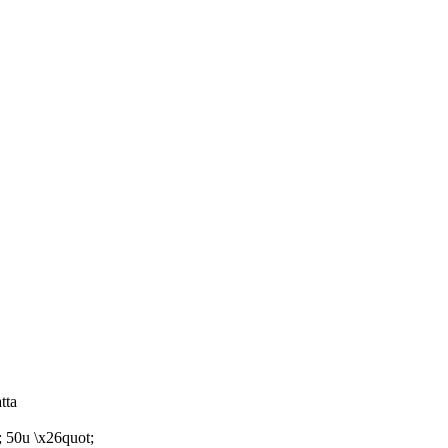
tta
; 50u \x26quot;