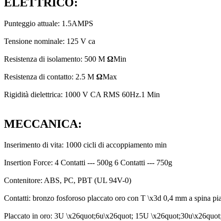
ELETTRICO:
Punteggio attuale: 1.5AMPS
Tensione nominale: 125 V ca
Resistenza di isolamento: 500 M
Ω
Min
Resistenza di contatto: 2.5 M
Ω
Max
Rigidità dielettrica: 1000 V CA RMS 60Hz.1 Min
MECCANICA:
Inserimento di vita: 1000 cicli di accoppiamento min
Insertion Force: 4 Contatti --- 500g 6 Contatti --- 750g
Contenitore: ABS, PC, PBT (UL 94V-0)
Contatti: bronzo fosforoso placcato oro con T \x3d 0,4 mm a spina pia
Placcato in oro: 3U \x26quot;6u\x26quot; 15U \x26quot;30u\x26quot