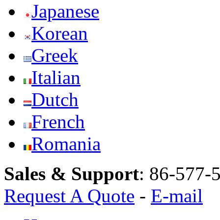
Japanese
Korean
Greek
Italian
Dutch
French
Romania
Sales & Support
:
86-577-
Request A Quote
-
E-mail