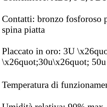
Contatti: bronzo fosforoso 
spina piatta
Placcato in oro: 3U \x26qu
\x26quot;30u\x26quot; 50u
Temperatura di funzionam
Umidità relativa: 90% max