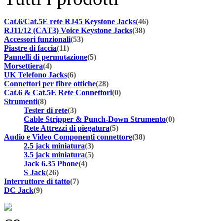
Cat.6/Cat.5E rete RJ45 Keystone Jacks
(46)
RJ11/12 (CAT3) Voice Keystone Jacks
(38)
Accessori funzionali
(53)
Piastre di faccia
(11)
Pannelli di permutazione
(5)
Morsettiera
(4)
UK Telefono Jacks
(6)
Connettori per fibre ottiche
(28)
Cat.6 & Cat.5E Rete Connettori
(0)
Strumenti
(8)
Tester di rete
(3)
Cable Stripper & Punch-Down Strumento
(0)
Rete Attrezzi di piegatura
(5)
Audio e Video Componenti connettore
(38)
2.5 jack miniatura
(3)
3.5 jack miniatura
(5)
Jack 6.35 Phone
(4)
S Jack
(26)
Interruttore di tatto
(7)
DC Jack
(9)