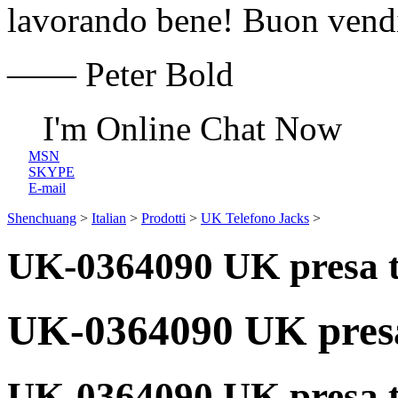
lavorando bene! Buon vendi
—— Peter Bold
I'm Online Chat Now
MSN
SKYPE
E-mail
Shenchuang
>
Italian
>
Prodotti
>
UK Telefono Jacks
>
UK-0364090 UK presa t
UK-0364090 UK presa
UK-0364090 UK presa t