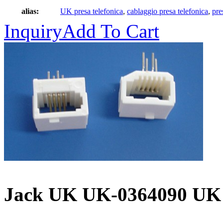
alias:
UK presa telefonica
,
cablaggio presa telefonica
,
pre
Inquiry
Add To Cart
Jack UK UK-0364090 UK m